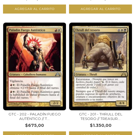
GTC - 202 - PALADÍN FUEGO
GTC - 201 - THRULL DEL
AUTÉNTICO // T...
TESORO // TREASUR...
$675,00
$1.350,00