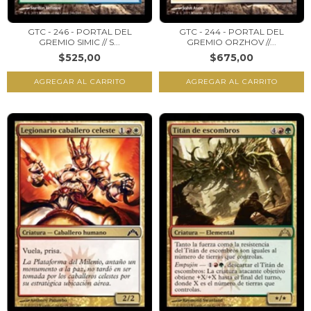
GTC - 246 - PORTAL DEL
GTC - 244 - PORTAL DEL
GREMIO SIMIC // S...
GREMIO ORZHOV //...
$525,00
$675,00