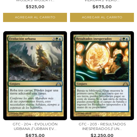
$525,00
$675,00
GTC - 204 - EVOLUCIÓN
GTC - 203 - RESULTADOS
URBANA // URBAN EV...
INESPERADOS // UN...
$675,00
$2.250,00