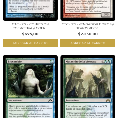
GTC - 217 - CONFESIÓN
GTC - 215 - VENGADOR BOROS //
COERCITIVA // COER...
BOROS RECK...
$675,00
$2.250,00