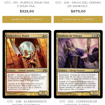
GTC - 210 - PUERCO ZHUR-TAA
GTC - 209 - MAGO DEL GREMIO
// ZHUR-TAA...
DE ZAMECK //...
$525,00
$675,00
GTC - 208 - ALABARDEROS
GTC - 205 - CONFESOR DE
WOJEK // WOJEK H...
VIZKOPA // VIZKO...