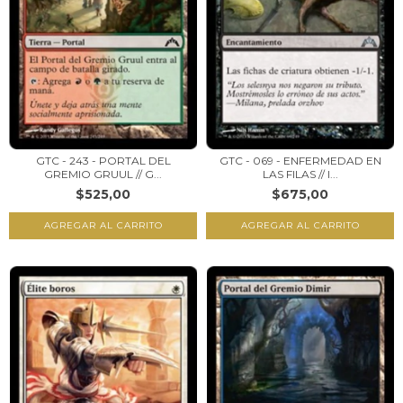
GTC - 243 - PORTAL DEL
GTC - 069 - ENFERMEDAD EN
GREMIO GRUUL // G...
LAS FILAS // I...
$525,00
$675,00