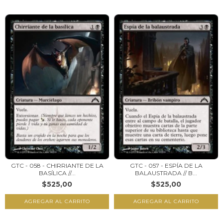
GTC - 058 - CHIRRIANTE DE LA
GTC - 057 - ESPÍA DE LA
BASÍLICA //...
BALAUSTRADA // B...
$525,00
$525,00