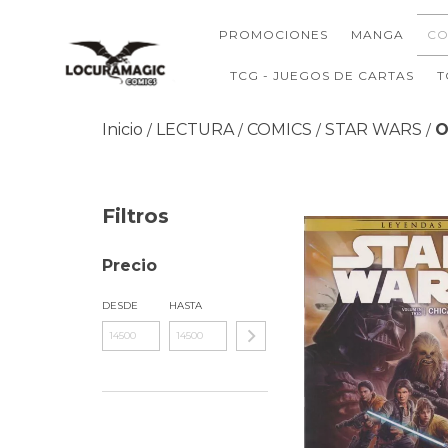
PROMOCIONES
MANGA
CO
TCG - JUEGOS DE CARTAS
T
Inicio
LECTURA
COMICS
STAR WARS
O
/
/
/
/
Filtros
Precio
DESDE
HASTA