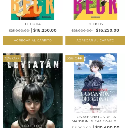
BECK 04
BECK 03
$16.250,00
$16.250,00
$25.000,00
$25.000,00
35
%
OFF
35
%
OFF
LOS ASESINATOS DE LA
MANSION DECAGONAL 0...
$10.400,00
$16.000,00