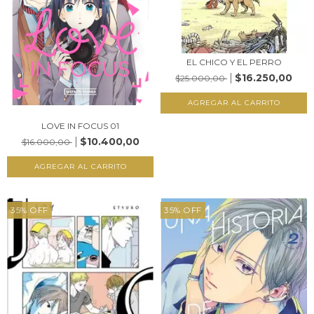
EL CHICO Y EL PERRO
$16.250,00
$25.000,00
LOVE IN FOCUS 01
$10.400,00
$16.000,00
35
%
OFF
35
%
OFF