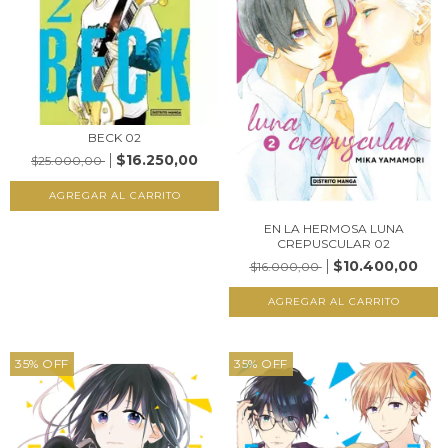
BECK 02
$16.250,00
$25.000,00
EN LA HERMOSA LUNA
CREPUSCULAR 02
$10.400,00
$16.000,00
35
%
OFF
35
%
OFF