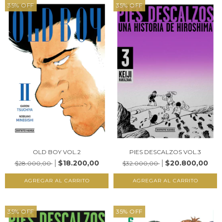
35
%
OFF
35
%
OFF
OLD BOY VOL.2
PIES DESCALZOS VOL.3
$18.200,00
$20.800,00
$28.000,00
$32.000,00
35
%
OFF
35
%
OFF