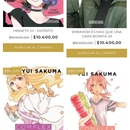
HIRAETH 01 - DISTRITO
SHIKIMORI ES MAS QUE UNA
CARA BONITA 09
$10.400,00
$16.000,00
$10.400,00
$16.000,00
35
%
OFF
35
%
OFF