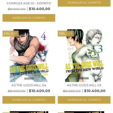
COMPLEX AGE 01 - DISTRITO
$10.400,00
$16.000,00
35
%
OFF
35
%
OFF
AS THE GODS WILL 04
AS THE GODS WILL 03
$10.400,00
$10.400,00
$16.000,00
$16.000,00