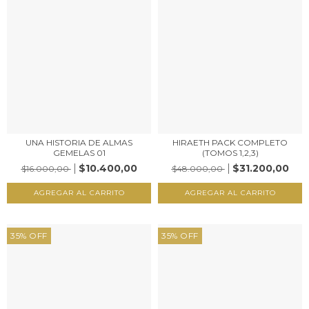
UNA HISTORIA DE ALMAS
HIRAETH PACK COMPLETO
GEMELAS 01
(TOMOS 1,2,3)
$10.400,00
$31.200,00
$16.000,00
$48.000,00
35
%
OFF
35
%
OFF