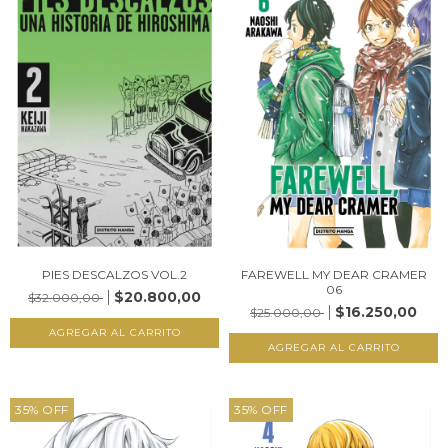
PIES DESCALZOS VOL.2
FAREWELL MY DEAR CRAMER
06
$20.800,00
$32.000,00
$16.250,00
$25.000,00
35
%
OFF
35
%
OFF