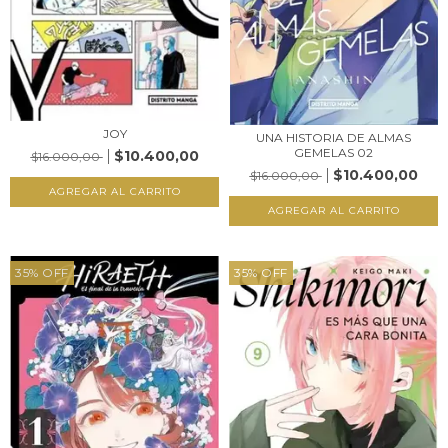
JOY
UNA HISTORIA DE ALMAS
GEMELAS 02
$10.400,00
$16.000,00
$10.400,00
$16.000,00
35
%
OFF
35
%
OFF