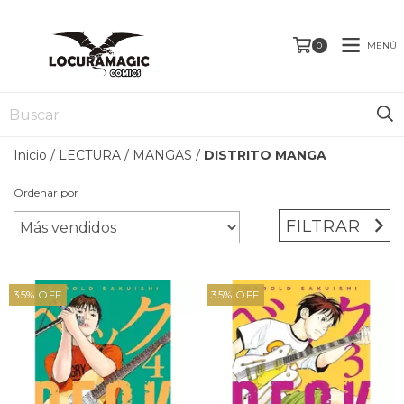
MENÚ
0
Inicio
/
LECTURA
/
MANGAS
/
DISTRITO MANGA
Ordenar por
FILTRAR
35
%
OFF
35
%
OFF