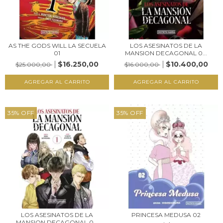
AS THE GODS WILL LA SECUELA
LOS ASESINATOS DE LA
01
MANSION DECAGONAL 0...
$16.250,00
$10.400,00
$25.000,00
$16.000,00
35
%
OFF
35
%
OFF
LOS ASESINATOS DE LA
PRINCESA MEDUSA 02
MANSION DECAGONAL 0...