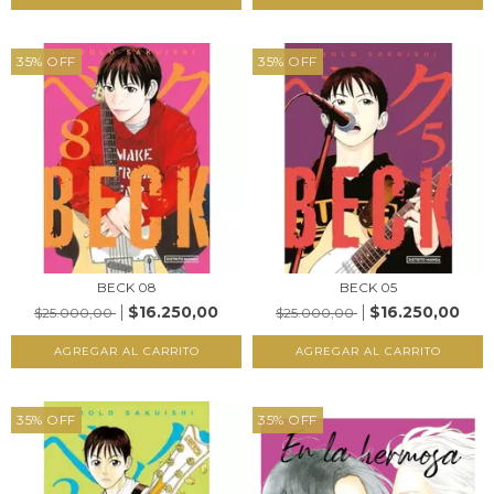
35
%
OFF
35
%
OFF
BECK 08
BECK 05
$16.250,00
$16.250,00
$25.000,00
$25.000,00
35
%
OFF
35
%
OFF