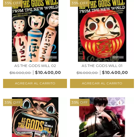
35
%
OFF
35
%
OFF
AS THE GODS WILL 02
AS THE GODS WILL 01
$10.400,00
$10.400,00
$16.000,00
$16.000,00
35
%
OFF
35
%
OFF