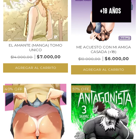
EL AMANTE (MANGA) TOMO
ME ACUESTO CON MI AMIGA
UNICO
CASADA (+18)
$7.000,00
$14.000,00
$6.000,00
$10.000,00
40
%
OFF
57
%
OFF