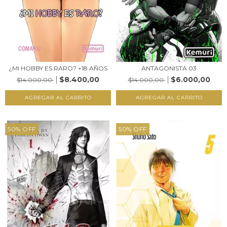
¿MI HOBBY ES RARO? +18 AÑOS
ANTAGONISTA 03
$8.400,00
$6.000,00
$14.000,00
$14.000,00
50
%
OFF
50
%
OFF