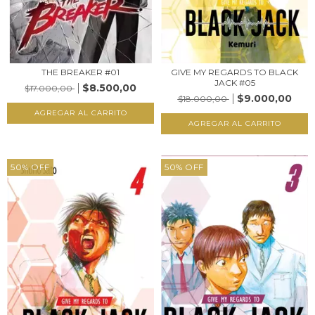
THE BREAKER #01
GIVE MY REGARDS TO BLACK
JACK #05
$8.500,00
$17.000,00
$9.000,00
$18.000,00
50
%
OFF
50
%
OFF