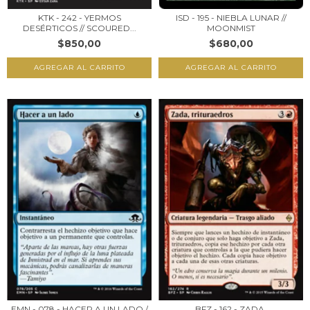
KTK - 242 - YERMOS
ISD - 195 - NIEBLA LUNAR //
DESÉRTICOS // SCOURED...
MOONMIST
$850,00
$680,00
EMN - 078 - HACER A UN LADO /
BFZ - 162 - ZADA,