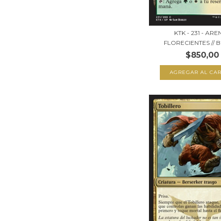
KTK - 231 - ARE
FLORECIENTES // B
$850,00