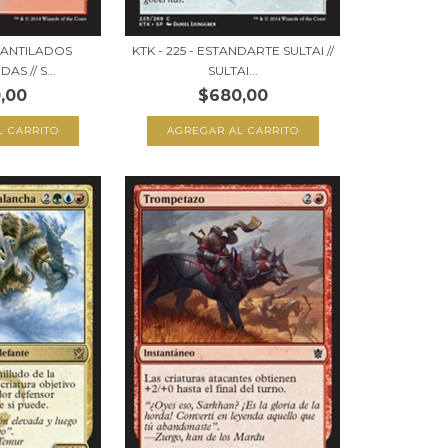
ACANTILADOS
KTK - 225 - ESTANDARTE SULTAI //
S // S...
SULTAI...
,00
$680,00