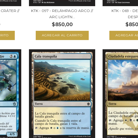
 CRÁTER //
KTK - 097 - RELÁMPAGO ARCO //
KTK - 069 - D
ARC LIGHTN...
DESP
0
$850,00
$850