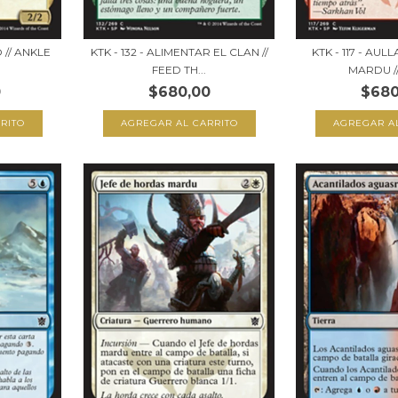
 // ANKLE
KTK - 132 - ALIMENTAR EL CLAN //
KTK - 117 - AU
FEED TH...
MARDU //
0
$680,00
$680