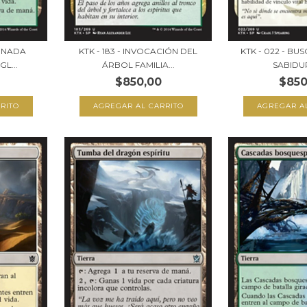
DONADA
KTK - 183 - INVOCACIÓN DEL
KTK - 022 - B
GL...
ÁRBOL FAMILIA...
SABIDURÍ
$850,00
$850