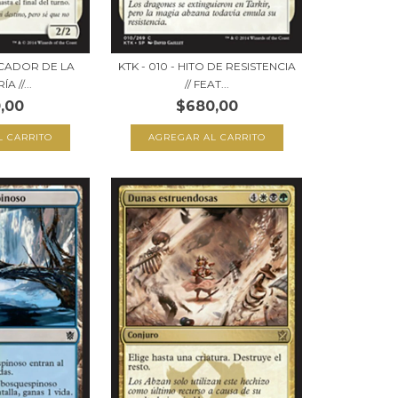
USCADOR DE LA
KTK - 010 - HITO DE RESISTENCIA
A //...
// FEAT...
,00
$680,00