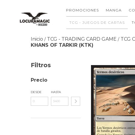
PROMOCIONES
MANGA
CO
TCG - JUEGOS DE CARTAS
T
Inicio
TCG - TRADING CARD GAME
TCG 
/
/
KHANS OF TARKIR (KTK)
Filtros
Precio
DESDE
HASTA