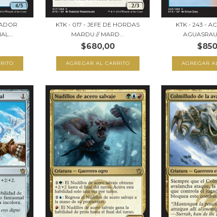
CHADOR
KTK - 017 - JEFE DE HORDAS
KTK - 243 - 
AL...
MARDU // MARD...
AGUASRAUDA
$680,00
$850