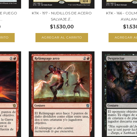
 DE FUEGO
KTK - 197 - NUDILLOS DE ACERO
KTK - 166 - COL
..
SALVAJE //...
AVALANCH
0
$1.530,00
$1.53