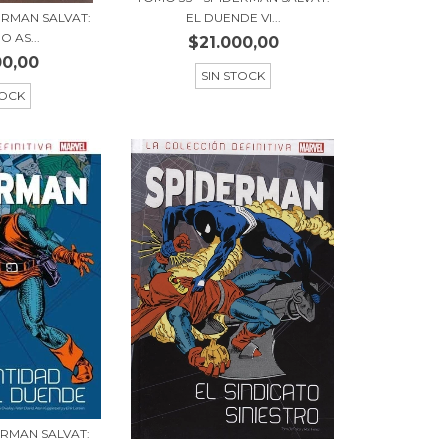
EL DUENDE VI...
ERMAN SALVAT:
O AS...
$21.000,00
00,00
SIN STOCK
TOCK
ERMAN SALVAT: