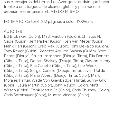
sus mensajeros del terror. Los Avengers tendrán que hacer
frente a una tragedia de alcance global, y para hacerlo
deberán enfrentarse a EL MIEDO MISMO.
FORMATO: Cartoné, 212 páginas a color. 17x26cm.
AUTORES
Ed Brubaker (Guión), Matt Fraction (Guión), Christos N.
Gage (Guión), Jeff Parker (Guión), Jen Van Meter (Guión),
Frank Tieri (Guión), Greg Pak (Guión), Tom DeFalco (Guión),
Tom Peyer (Guión), Roberto Aguirre-Sacasa (Guión), Scot
Eaton (Dibujo), Stuart Immonen (Dibujo, Tinta), Elia Bonetti
(Dibujo, Tinta), Declan Shalvey (Dibujo, Tinta), Clayton Henry
(Dibujo, Tinta), Eric Canete (Dibujo, Tinta), Lee Weeks
(Dibujo, Tinta), Sergio Cariello (Dibujo, Tinta), Javier Pulido
(Dibujo, Tinta), Mario Alberti (Dibujo, Tinta, Color), Mark
Morales (Tinta), Wade Von Grawbadger (Tinta), Sunny Gho
(Color), Laura Martin (Color), John Rauch (Color), Matt
Wilson (Color), Frank Martin Jr. (Color), Chris Chuckry (Color),
Chris Sotomayor (Color), Muntsa Vicente (Color)