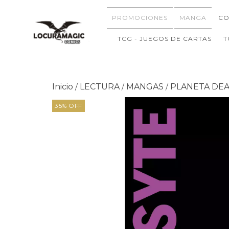
PROMOCIONES
MANGA
CO
TCG - JUEGOS DE CARTAS
T
Inicio
LECTURA
MANGAS
PLANETA DEA
/
/
/
35
%
OFF