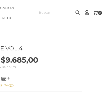
FIGURAS
0
TACTO
E VOL.4
$9.685,00
os
$8.004,13
DE PAGO