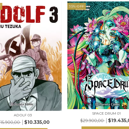
F
35
%
OFF
SPACE DRUM 01
ADOLF 03
$19.435,
$29.900,00
$10.335,00
15.900,00