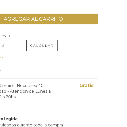
l CP:
CAMBIAR CP
envío
CALCULAR
tal
al
Gratis
 Comics
Necochea 40 -
ad - Atención de Lunes a
0 a 20hs
rotegida
cuidados durante toda la compra.