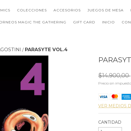
MICS
COLECCIONES
ACCESORIOS
JUEGOS DE MESA
ORNEOS MAGIC THE GATHERING
GIFT CARD
INICIO
CON
GOSTINI
PARASYTE VOL.4
/
PARASYT
$14.900,00
Precio sin impuest
VER MEDIOS 
CANTIDAD