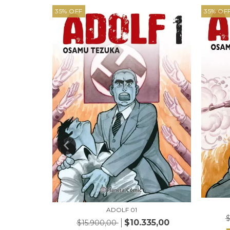
35
%
OFF
35
%
OF
ADOLF 01
$
$10.335,00
$15.900,00