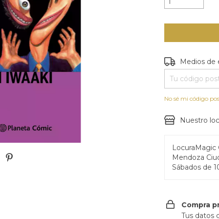
Entregas para e
Medios de 
No sé mi código pos
Nuestro loc
LocuraMagic
Mendoza Ciud
Sábados de 1
Compra p
Tus datos 