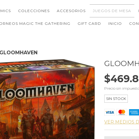
MICS
COLECCIONES
ACCESORIOS
JUEGOS DE MESA
ORNEOS MAGIC THE GATHERING
GIFT CARD
INICIO
CON
GLOOMHAVEN
GLOOMH
$469.8
Precio sin impuest
SIN STOCK
VER MEDIOS 