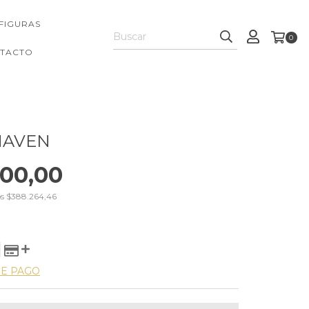
FIGURAS
0
TACTO
AVEN
00,00
os
$388.264,46
DE PAGO