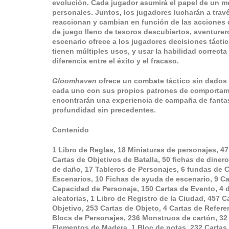
evolución. Cada jugador asumirá el papel de un m
personales. Juntos, los jugadores lucharán a tra
reaccionan y cambian en función de las acciones 
de juego lleno de tesoros descubiertos, aventure
escenario ofrece a los jugadores decisiones tácti
tienen múltiples usos, y usar la habilidad correct
diferencia entre el éxito y el fracaso.
Gloomhaven
ofrece un combate táctico sin dados
cada uno con sus propios patrones de comportamie
encontrarán una experiencia de campaña de fantas
profundidad sin precedentes.
Contenido
1 Libro de Reglas, 18 Miniaturas de personajes, 4
Cartas de Objetivos de Batalla, 50 fichas de diner
de daño, 17 Tableros de Personajes, 6 fundas de C
Escenarios, 10 Fichas de ayuda de escenario, 9 Ca
Capacidad de Personaje, 150 Cartas de Evento, 4 d
aleatorias, 1 Libro de Registro de la Ciudad, 457 
Objetivo, 253 Cartas de Objeto, 4 Cartas de Refere
Blocs de Personajes, 236 Monstruos de cartón, 32
Elementos de Madera, 1 Bloc de notas, 232 Cartas