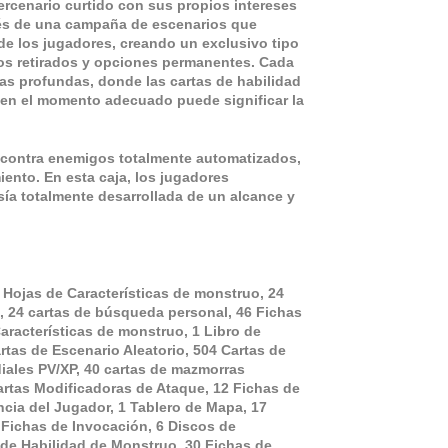
ercenario curtido con sus propios intereses
vés de una campaña de escenarios que
de los jugadores, creando un exclusivo tipo
ros retirados y opciones permanentes. Cada
cas profundas, donde las cartas de habilidad
a en el momento adecuado puede significar la
 contra enemigos totalmente automatizados,
nto. En esta caja, los jugadores
ía totalmente desarrollada de un alcance y
7 Hojas de Características de monstruo, 24
o, 24 cartas de búsqueda personal, 46 Fichas
aracterísticas de monstruo, 1 Libro de
rtas de Escenario Aleatorio, 504 Cartas de
iales PV/XP, 40 cartas de mazmorras
Cartas Modificadoras de Ataque, 12 Fichas de
ncia del Jugador, 1 Tablero de Mapa, 17
 Fichas de Invocación, 6 Discos de
 de Habilidad de Monstruo, 30 Fichas de