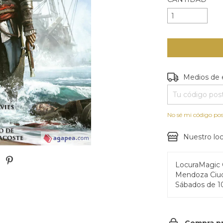
Entregas para e
Medios de 
No sé mi código pos
Nuestro loc
LocuraMagic
Mendoza Ciud
Sábados de 1