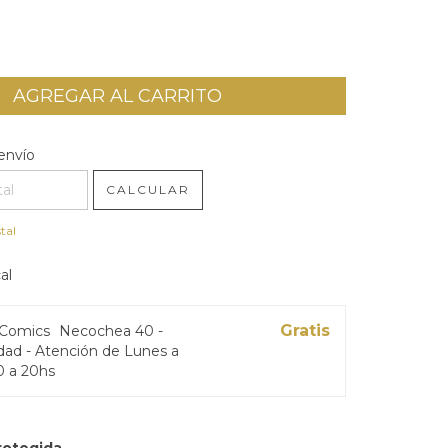
l CP:
CAMBIAR CP
envío
CALCULAR
tal
al
Gratis
 Comics
Necochea 40 -
ad - Atención de Lunes a
0 a 20hs