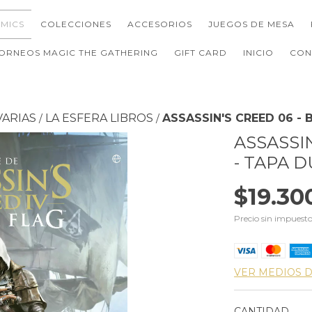
MICS
COLECCIONES
ACCESORIOS
JUEGOS DE MESA
ORNEOS MAGIC THE GATHERING
GIFT CARD
INICIO
CON
VARIAS
LA ESFERA LIBROS
ASSASSIN'S CREED 06 - 
/
/
ASSASSIN
- TAPA 
$19.30
Precio sin impuest
VER MEDIOS 
CANTIDAD