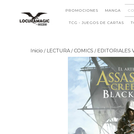
PROMOCIONES
MANGA
CO
TCG - JUEGOS DE CARTAS
T
Inicio
LECTURA
COMICS
EDITORIALES 
/
/
/