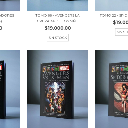
LADORES
TOMO 66 - AVENGERS LA
TOMO 22 - SPI
A)
CRUZADA DE LOS NIÑ...
$19.0
0
$19.000,00
SIN S
SIN STOCK