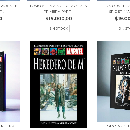
 VS X-MEN
TOMO 86 - AVENGERS VS X-MEN
TOMO 85 - E
...
PRIMERA PART...
SPIDER-MAN 
0
$19.000,00
$19.0
SIN STOCK
SIN S
FENDERS
TOMO 19 - N