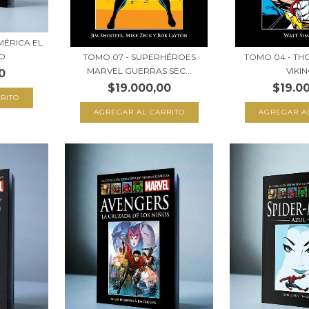
MÉRICA EL
O
TOMO 07 - SUPERHÉROES
TOMO 04 - TH
MARVEL GUERRAS SEC...
VIKI
0
$19.000,00
$19.0